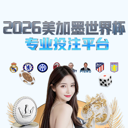
网站地图
完美电竞 - 不负热爱,成就竞梦
☰
食品质检报告
电商平台质检报告
电子电器质检报告
服装质检报告
机械设备质检报告
建材质检报告
京东质检报告