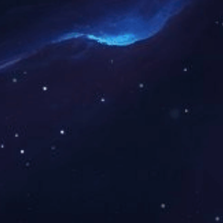
我要留言
完美电竞 - 不负热爱,成就竞梦完美电竞 - 不负热爱,成就竞梦 - 
血的社区氛围。完美电竞，让每一份热爱都有回响！
友情链接:
机器人检测
认证类别