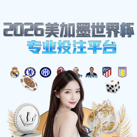
网站地图
完美电竞 - 不负热爱,成就竞梦
☰
完美电竞：电子竞技的规则与礼仪
时间：2026-06-26 访问量：1358