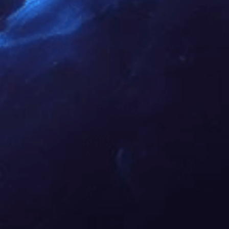
或者你需要更详细的检测机构推荐?欢迎在评论区留言或直接
为机器人行业的重要基地，无疑为这一环节提供了众多优质选