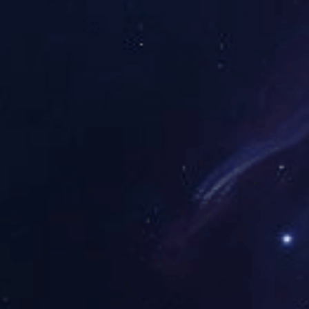
深圳作为中国科技创
场认可，严格的检测认
每一家机器人企业在
国内重要的机器人研
供从机器人电气性能
在机器人电气检测中
1. 绝缘性能测试
2. 电磁兼容性测试
3. 过载和短路保
4. 接地电阻测试
选择合适的检测中心
这些机构拥有先进的