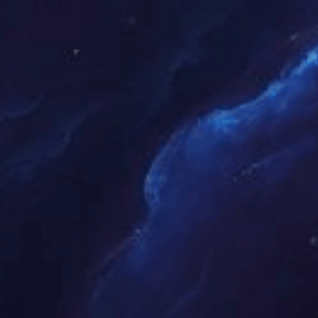
机器人行业的专业从业者，你是否对机器人检测还有其他疑问?
提供更详细的解答!
产品质量的护航者，也是企业迈向国际化道路的敲门砖。深圳作
准的检测赋能你的产品吧!
要检测什么？reach报告需要检测几项？
大概多少？