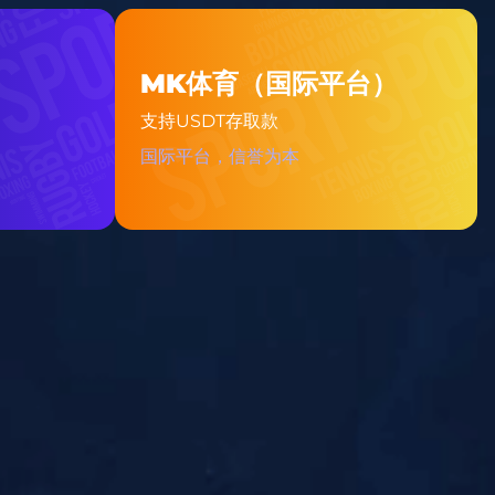
气检测主要检测哪些？
1204