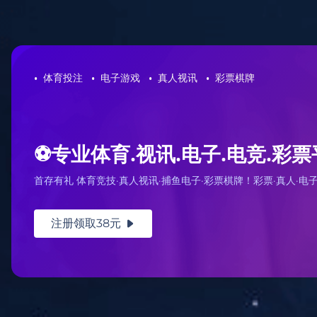
欢迎访问，完美电竞 - 不负热爱,成就竞梦！
完美电竞 - 不负热爱,成就竞梦
网站首页
机器人检测
认证类别