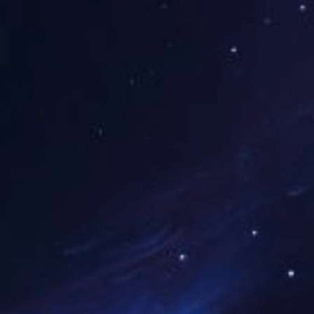
而节省成本和时间。
结尾互动环节：作为
联系我们，我们将为你
机器人检测
，是
择。抓住机会，用高标
上一篇：
reach检测主
下一篇：
有机锡检测费用
文章标签
相关推荐