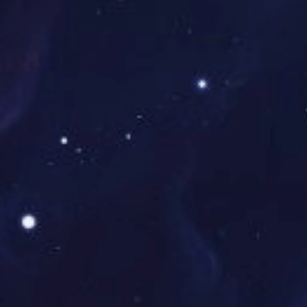
新的先驱城市，机器人产业发展迅速，各种类型的智能机器人
证是必不可少的一环。那么，深圳机器人检测去哪做?
机器人电
产品上市前，都必须确保产品符合相关质量标准。尤其是电气
发与制造基地，拥有众多权威的检测机构，以专业、全面的检测服
检测到整机安全评估的全套服务。
，主要包括以下关键项目：
：确保机器人在运行中不会因电流泄漏而引发事故。
(EMC)：测试机器人在复杂电磁环境下的抗干扰能力。
护测试：验证机器人电气系统在极端情况下的安全性。
：确认是否符合国家接地保护标准，保障设备和使用者安全。
，不仅能够快速通过认证，还能为产品打开国内外市场提供有
仪器设备和丰富的认证经验。此外，很多深圳的检测机构还提供