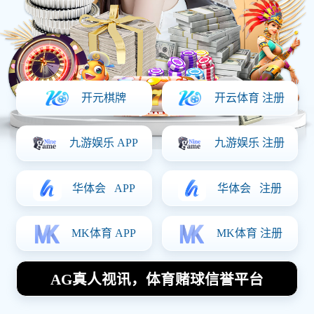
检测案例
资讯中心
关于我们
哪些地方不
关于我们
ABOUT US
能做环评？