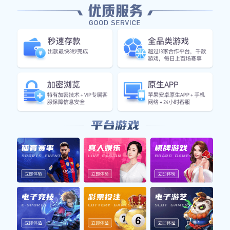
公司简介
时间：2025-03-21 访
问量：1209
资质认证
视频专区
合作客户
实验室
联系我们
上一篇：
实用新型专利证
联系我们
书
下一篇：
实用新型专利证
完美电竞 - 不负热爱,成就竞梦