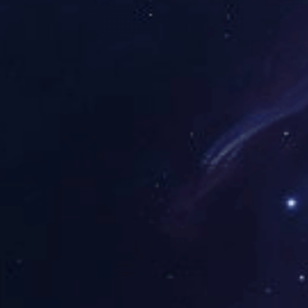
的认识。只有形成全社会
总之，电竞教育对于提升