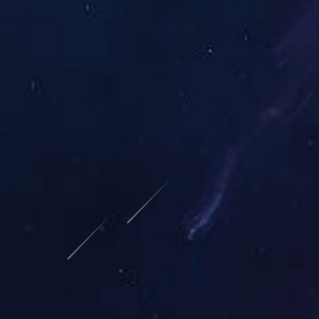
感谢您为我们提供的反馈意见
您的意见与建议将是我们前进的动
力！
在当今这个充满竞争和变
引着无数人的目光。然而
我要留言
电竞教育的缺失是当前电
速变化也使得从业者需要
电竞教育体系的建立不仅
略以及团队协作的重要性
活力。
为了实现这一目标，我们
教育机构应该与电竞企业