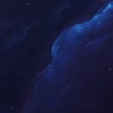
文化的传播者
社区的作用
重要性