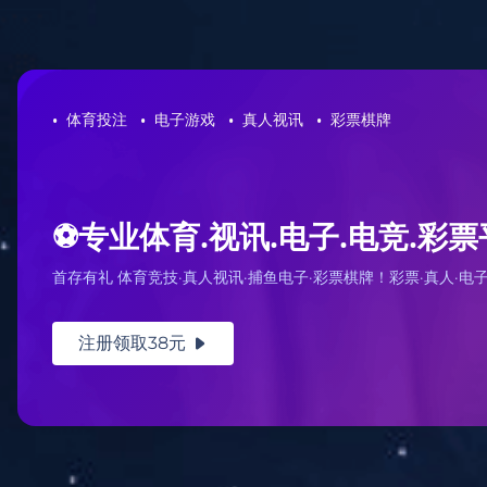
欢迎访问，完美电竞 - 不负热爱,成就竞梦！
完美电竞 - 不负热爱,成就竞梦
网站首页
机器人检测
认证类别