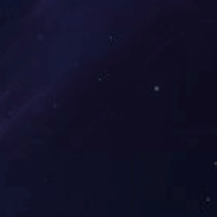
高手
RoHS认证选购指南：如何选对合···
工业机器
世界更···
欧盟reach检测报告是检测多少项···
完美电竞
🧧😄😄✅完美电竞✅【jqswz.com】是完美电竞官方平台，不负热