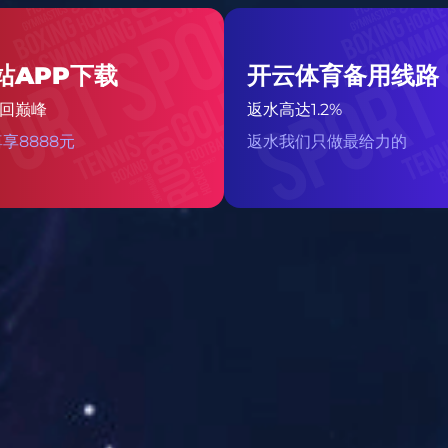
完美电竞：电竞教育
时间：2026-06-19 访问量：