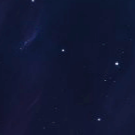
革的时代，电子竞技已经成为了全球范围内广受欢迎的一项运动。无论是
，随着电竞的热度不断升温，越来越多的人开始关注电竞背后的教育问题
竞行业面临的一个严峻挑战。许多电竞选手在职业生涯早期缺乏正规的教
不断学习新的知识和技能，以保持竞争力。因此，建立一套完善的电竞教
有助于提升电竞选手的专业水平，还能够为整个电竞行业的发展提供人才
，从而提高他们在比赛中的表现。此外，电竞教育还能够帮助培养出更多
需要从多个角度出发，共同推动电竞教育的健康发展。首先，政府应该出
合作，开设相关专业和课程，为电竞行业输送更多合格的专业人才。此外