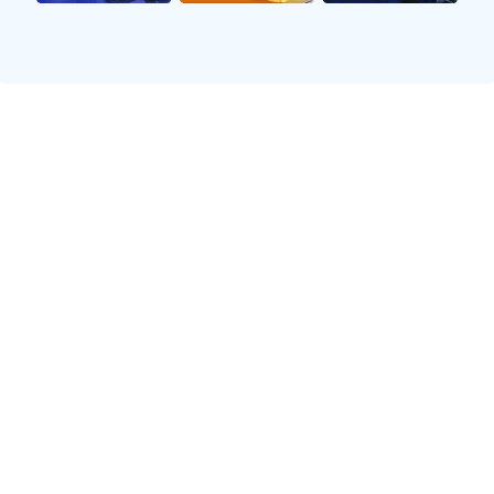
中，玩家社区扮演着至关
重要的角色。这些社区不
我要留言
仅仅是一个交流的平台，
更是一个能够促进游戏进
步、提升游戏体验以及构
建电竞文化的重要力量。
玩家社区为玩家提供了一
个相互学习和成长的环
境。在这个环境中，玩家
们可以分享自己的游戏心
得和技巧，互相提供建
议，甚至进行竞技对抗。
通过这种方式，玩家可以
不断提高自己的技能水
平，同时也能与其他玩家
建立深厚的友谊。