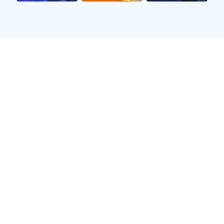
还为电竞文化的传播和普
做出了巨大贡献。本文将
我要留言
讨电竞直播的魅力所在。
首先，电竞直播提供了一
互动性强的平台。观众可
通过弹幕、评论等方式与
播中的选手进行实时互动
这种即时反馈机制极大地
强了观赛体验。观众不仅
以表达自己的观点和情感
还能通过投票等方式参与
比赛中来。这种互动性不
让观众感到更加参与感，
为电竞赛事增添了更多的
念和趣味性。
其次，电竞直播具有极高