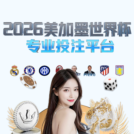
欢迎访问，完美电竞 - 不负热爱,成就竞梦！
网站地图
咨询热线
完美电竞 - 不负热爱,成
111 0000
就竞梦
1111
网站首页
机器人检测
认证类别
化学检测
质检报告