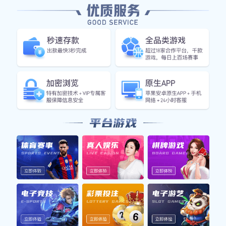
公司动态
时间：2026-06-29 
量：1357
行业资讯
常见问题
在线留言
感谢您为我们提供的反馈意见
完美电竞：电竞直播的魅
您的意见与建议将是我们前进的动
力！
在当今这个数字化时代，
子竞技已经成为全球范围
广受欢迎的一项运动。电
直播作为这一现象的延伸
不仅让全球观众能够实时
看到顶尖选手的精彩比赛