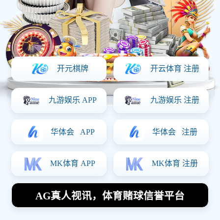
检测案例
资讯中心
关于我们
完美电竞：
资讯中心
NEWS CENTER
电竞对社交