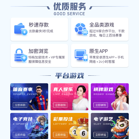
公司动态
能力的培养
行业资讯
时间：2026-07-04 访
问量：1355
常见问题
在线留言
感谢您为我们提供的反馈意见
您的意见与建议将是我们前进的动
力！
在当今社会，电子竞技已
经成为一种流行的娱乐方
式，吸引了无数年轻人的
参与。电竞不仅是一种游
戏竞技活动，更是一场社