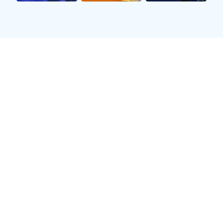
交能力的大比拼。它要求
选手具备快速的反应能
我要留言
力、良好的团队协作精神
以及高度的专注力。这些
能力的培养，无疑对个人
的成长和社交能力的提升
有着重要的影响。
首先，反应速度是电竞比
赛中不可或缺的素质。选
手们需要在短时间内做出
决策，这考验着他们的注
意力和反应速度。通过不
断的练习和比赛经验积
累，选手们可以逐渐提高
自己的反应速度，这不仅
有助于他们在比赛中取得